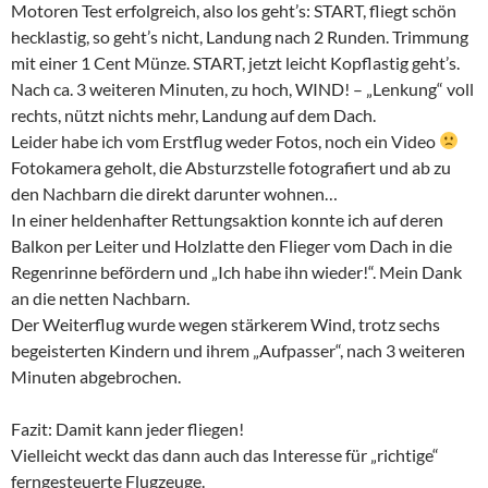
Motoren Test erfolgreich, also los geht’s: START, fliegt schön
hecklastig, so geht’s nicht, Landung nach 2 Runden. Trimmung
mit einer 1 Cent Münze. START, jetzt leicht Kopflastig geht’s.
Nach ca. 3 weiteren Minuten, zu hoch, WIND! – „Lenkung“ voll
rechts, nützt nichts mehr, Landung auf dem Dach.
Leider habe ich vom Erstflug weder Fotos, noch ein Video
Fotokamera geholt, die Absturzstelle fotografiert und ab zu
den Nachbarn die direkt darunter wohnen…
In einer heldenhafter Rettungsaktion konnte ich auf deren
Balkon per Leiter und Holzlatte den Flieger vom Dach in die
Regenrinne befördern und „Ich habe ihn wieder!“. Mein Dank
an die netten Nachbarn.
Der Weiterflug wurde wegen stärkerem Wind, trotz sechs
begeisterten Kindern und ihrem „Aufpasser“, nach 3 weiteren
Minuten abgebrochen.
Fazit: Damit kann jeder fliegen!
Vielleicht weckt das dann auch das Interesse für „richtige“
ferngesteuerte Flugzeuge.