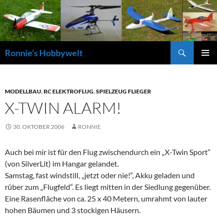
Zum
Inhalt
springen
Suchen
Ronnie’s Hobbywelt
PRIMÄR
MENÜ
MODELLBAU
,
RC ELEKTROFLUG
,
SPIELZEUG FLIEGER
X-TWIN ALARM!
30. OKTOBER 2006
RONNIE
Auch bei mir ist für den Flug zwischendurch ein „X-Twin Sport“
(von SilverLit) im Hangar gelandet.
Samstag, fast windstill, „jetzt oder nie!“, Akku geladen und
rüber zum „Flugfeld“. Es liegt mitten in der Siedlung gegenüber.
Eine Rasenfläche von ca. 25 x 40 Metern, umrahmt von lauter
hohen Bäumen und 3 stockigen Häusern.