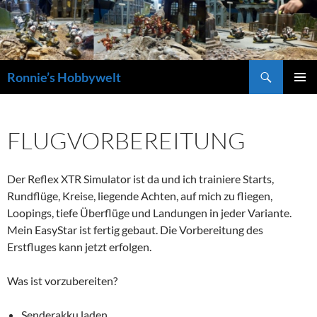
Zum
Inhalt
springen
Suchen
Ronnie’s Hobbywelt
PRIMÄR
MENÜ
FLUGVORBEREITUNG
Der Reflex XTR Simulator ist da und ich trainiere Starts,
Rundflüge, Kreise, liegende Achten, auf mich zu fliegen,
Loopings, tiefe Überflüge und Landungen in jeder Variante.
Mein EasyStar ist fertig gebaut. Die Vorbereitung des
Erstfluges kann jetzt erfolgen.
Was ist vorzubereiten?
Senderakku laden