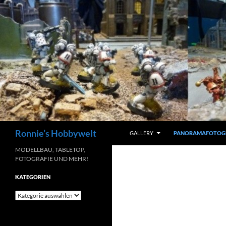
Zum
Inhalt
springen
Suchen
Ronnie’s Hobbywelt
GALLERY
PANORAMAFOTOG
MODELLBAU, TABLETOP,
FOTOGRAFIE UND MEHR!
KATEGORIEN
Kategorien