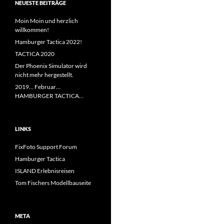
NEUESTE BEITRÄGE
Moin Moin und herzlich
willkommen!
Hamburger Tactica 2022!
TACTICA 2020
Der Phoenix Simulator wird
nicht mehr hergestellt.
2019… Februar…
HAMBURGER TACTICA…
LINKS
FixFoto Support Forum
Hamburger Tactica
ISLAND Erlebnisreisen
Tom Fischers Modellbauseite
META