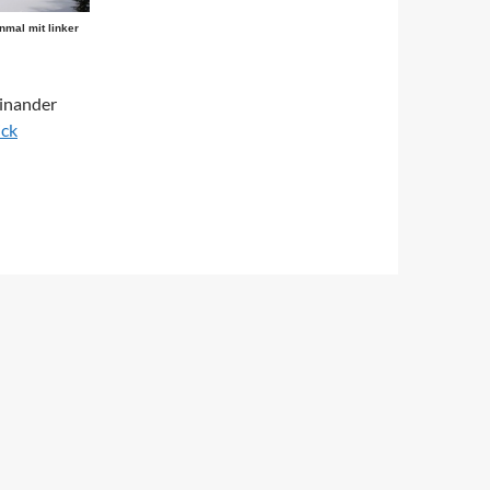
nmal mit linker
einander
ick