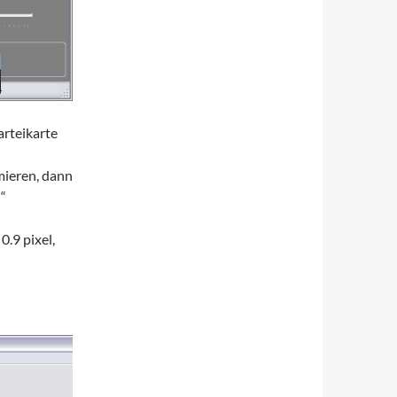
arteikarte
mieren, dann
)“
0.9 pixel,