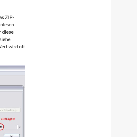
as ZIP-
inlesen.
r diese
 siehe
ert wird oft