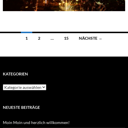
Beitragsnavigation
1
2
…
15
NÄCHSTE →
KATEGORIEN
Kategorien
NEUESTE BEITRÄGE
Moin Moin und herzlich willkommen!