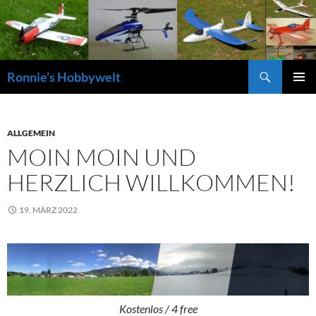
Zum
Inhalt
springen
Suchen
Ronnie’s Hobbywelt
PRIMÄR
MENÜ
ALLGEMEIN
MOIN MOIN UND
HERZLICH WILLKOMMEN!
19. MÄRZ 2022
Kostenlos / 4 free