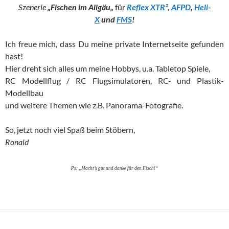
Szenerie
„Fischen im
Allgäu
„
für
Reflex XTR²
,
AFPD
,
Heli-
X
und
FMS
!
Ich freue mich, dass Du meine private Internetseite gefunden
hast!
Hier dreht sich alles um meine Hobbys, u.a. Tabletop Spiele,
RC Modellflug / RC Flugsimulatoren, RC- und Plastik-
Modellbau
und weitere Themen wie z.B. Panorama-Fotografie.
So, jetzt noch viel Spaß beim Stöbern,
Ronald
Ps: „Macht’s gut und danke für den Fisch!“