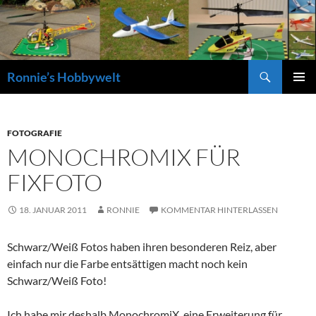
Zum
Inhalt
springen
Suchen
Ronnie’s Hobbywelt
PRIMÄR
MENÜ
FOTOGRAFIE
MONOCHROMIX FÜR
FIXFOTO
18. JANUAR 2011
RONNIE
KOMMENTAR HINTERLASSEN
Schwarz/Weiß Fotos haben ihren besonderen Reiz, aber
einfach nur die Farbe entsättigen macht noch kein
Schwarz/Weiß Foto!
Ich habe mir deshalb MonochromiX, eine Erweiterung für