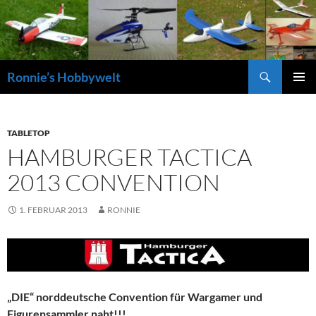
Zum
Inhalt
springen
Suchen
Ronnie’s Hobbywelt
PRIMÄR
MENÜ
TABLETOP
HAMBURGER TACTICA
2013 CONVENTION
1. FEBRUAR 2013
RONNIE
„DIE“ norddeutsche Convention für Wargamer und
Figurensammler naht!!!