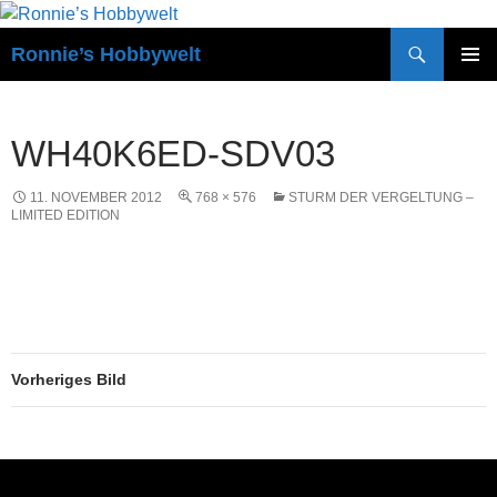
Zum
Inhalt
Suchen
Ronnie’s Hobbywelt
springen
PRIMÄR
MENÜ
WH40K6ED-SDV03
11. NOVEMBER 2012
768 × 576
STURM DER VERGELTUNG –
LIMITED EDITION
Vorheriges Bild