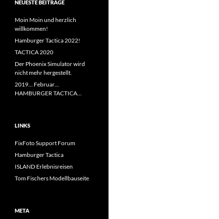
NEUESTE BEITRÄGE
Moin Moin und herzlich
willkommen!
Hamburger Tactica 2022!
TACTICA 2020
Der Phoenix Simulator wird
nicht mehr hergestellt.
2019… Februar…
HAMBURGER TACTICA…
LINKS
FixFoto Support Forum
Hamburger Tactica
ISLAND Erlebnisreisen
Tom Fischers Modellbauseite
META