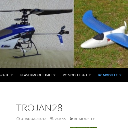
RAFIE
PLASTIKMODELLBAU
RC MODELLBAU
RC MODELLE
TROJAN28
3. JANUAR 2013
94 × 56
RC MODELLE