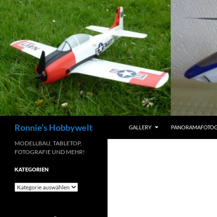
Zum
Inhalt
springen
Suchen
Ronnie’s Hobbywelt
GALLERY
PANORAMAFOTOG
MODELLBAU, TABLETOP,
FOTOGRAFIE UND MEHR!
KATEGORIEN
Kategorien