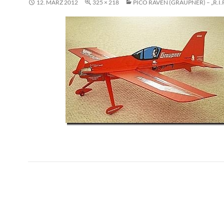
12. MÄRZ 2012
325 × 218
PICO RAVEN (GRAUPNER) – „R.I.P