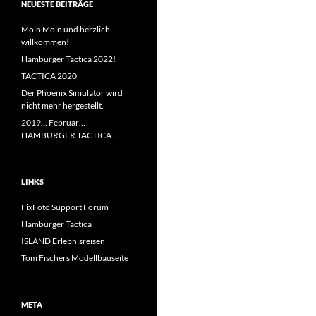
NEUESTE BEITRÄGE
Moin Moin und herzlich
willkommen!
Hamburger Tactica 2022!
TACTICA 2020
Der Phoenix Simulator wird
nicht mehr hergestellt.
2019… Februar…
HAMBURGER TACTICA…
LINKS
FixFoto Support Forum
Hamburger Tactica
ISLAND Erlebnisreisen
Tom Fischers Modellbauseite
META