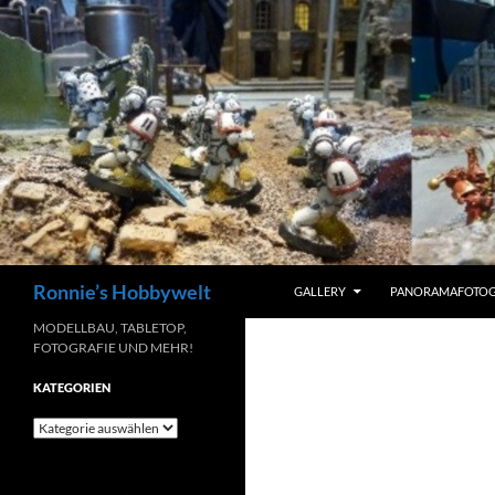
Zum
Inhalt
springen
Suchen
Ronnie’s Hobbywelt
GALLERY
PANORAMAFOTOG
MODELLBAU, TABLETOP,
FOTOGRAFIE UND MEHR!
KATEGORIEN
Kategorien