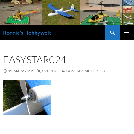
Zum
Inhalt
springen
Suchen
Ronnie’s Hobbywelt
PRIMÄR
MENÜ
EASYSTAR024
12. MÄRZ 2012
160 × 120
EASYSTAR (MULTIPLEX)